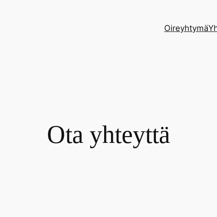
Oireyhtymä
Yh
Ota yhteyttä