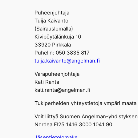
Puheenjohtaja
Tuija Kaivanto
(Sairauslomalla)
Kivipöytälänkuja 10
33920 Pirkkala
Puhelin: 050 3835 817
tuija.kaivanto@angelman.fi
Varapuheenjohtaja
Kati Ranta
kati.ranta@angelman.fi
Tukiperheiden yhteystietoja ympäri maata 
Voit liittyä Suomen Angelman-yhdistyksen 
Nordea FI25 1416 3000 1041 90.
Jäsentietolomake