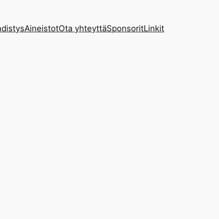
distys
Aineistot
Ota yhteyttä
Sponsorit
Linkit