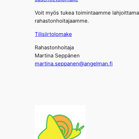
Voit myös tukea toimintaamme lahjoittamall
rahastonhoitajaamme.
Tilisiirtolomake
Rahastonhoitaja
Martina Seppänen
martina.seppanen@angelman.fi