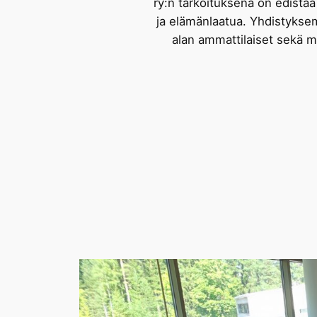
ry:n tarkoituksena on edistä
ja elämänlaatua. Yhdistyksem
alan ammattilaiset sekä mu