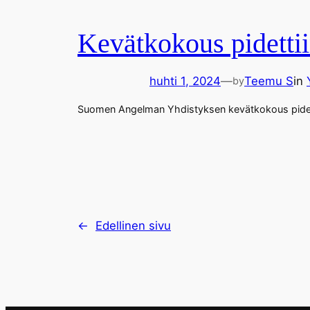
Kevätkokous pidetti
huhti 1, 2024
—
Teemu S
in
by
Suomen Angelman Yhdistyksen kevätkokous pidetti
←
Edellinen sivu