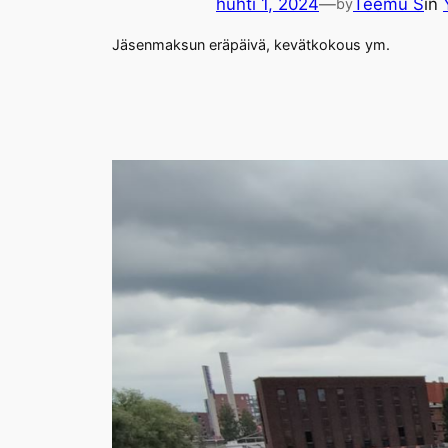
huhti 1, 2024
—
Teemu S
in
by
Jäsenmaksun eräpäivä, kevätkokous ym.