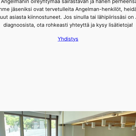
ä Angelmanin oireyhtymää sairastavan ja hänen perheensä
me jäseniksi ovat tervetulleita Angelman-henkilöt, heid
ut asiasta kiinnostuneet. Jos sinulla tai lähipiirissäsi on
diagnoosista, ota rohkeasti yhteyttä ja kysy lisätietoja!
Yhdistys